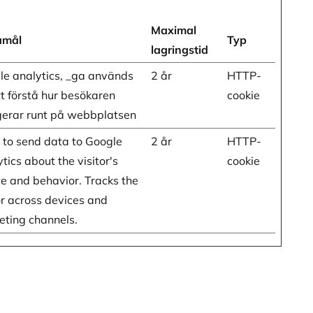
Maximal
amål
Typ
lagringstid
le analytics, _ga används
2 år
HTTP-
tt förstå hur besökaren
cookie
gerar runt på webbplatsen
 to send data to Google
2 år
HTTP-
tics about the visitor's
cookie
e and behavior. Tracks the
or across devices and
eting channels.