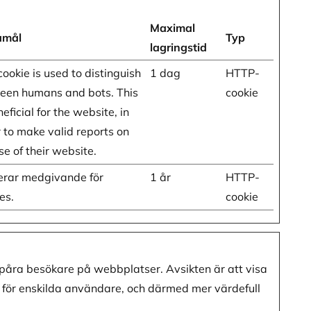
Maximal
amål
Typ
lagringstid
cookie is used to distinguish
1 dag
HTTP-
een humans and bots. This
cookie
neficial for the website, in
 to make valid reports on
se of their website.
kerar medgivande för
1 år
HTTP-
es.
cookie
spåra besökare på webbplatser. Avsikten är att visa
för enskilda användare, och därmed mer värdefull