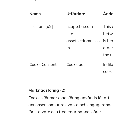
Namn
Utfärdare
Änd
__cf_bm [x2]
hcaptcha.com
This 
site-
betw
assets.cdnmns.co
is be
m
order
the u
CookieConsent
Cookiebot
Indi
cooki
Marknadsföring (2)
Cookies för marknadsföring används för att 
annonser som är relevanta och engagerande 
för utgivare och tredjepartsannonsörer.