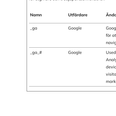
Namn
Utfärdare
Änd
_ga
Google
Goog
för a
navi
_ga_#
Google
Used
Analy
devic
visit
mark