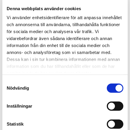
Denna webbplats använder cookies
Ditt namn*
Vi använder enhetsidentifierare för att anpassa innehållet
och annonserna till användarna, tillhandahålla funktioner
för sociala medier och analysera vår trafik. Vi
vidarebefordrar även sådana identifierare och annan
Telefon*
information från din enhet till de sociala medier och
annons- och analysföretag som vi samarbetar med.
Dessa kan i sin tur kombinera informationen med annan
information som du har tillhandahållit eller som de har
E-post*
samlat in när du har använt deras tjänster.
Samtyckesval
Nödvändig
Hur kan vi hjälpa till?*
Inställningar
Statistik